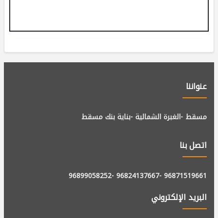
عنواننا
مسقط -الغبرة الشمالية -بناية بنك مسقط
اتصل بنا
-96899058252
-96824137667
96871519661
البريد الإلكتروني