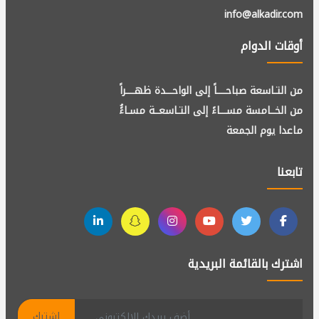
info@alkadir.com
أوقات الدوام
من التـاسعة صباحــــاً إلى الواحـــدة ظهــــراً
من الخــامسة مســـاءً إلى التـاسعــة مسـاءًُ
ماعدا يوم الجمعة
تابعنا
اشترك بالقائمة البريدية
اشترك