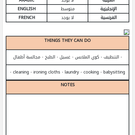
العربية
لا يوجد
ARABIC
الإنجليزية
متوسط
ENGLISH
الفرنسية
لا يوجد
FRENCH
THINGS THEY CAN DO
- التنظيف - كوي الملابس - غسيل - الطبخ - مجالسة أطفال
- cleaning - ironing cloths - laundry - cooking - babysitting
NOTES