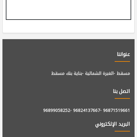
عنواننا
مسقط -الغبرة الشمالية -بناية بنك مسقط
اتصل بنا
-96899058252
-96824137667
96871519661
البريد الإلكتروني