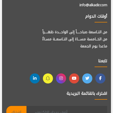
info@alkadir.com
أوقات الدوام
من التـاسعة صباحــــاً إلى الواحـــدة ظهــــراً
من الخــامسة مســـاءً إلى التـاسعــة مسـاءًُ
ماعدا يوم الجمعة
تابعنا
اشترك بالقائمة البريدية
اشترك