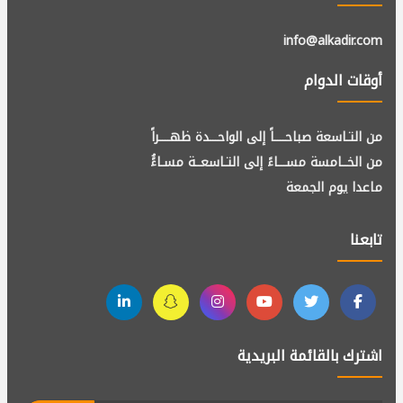
info@alkadir.com
أوقات الدوام
من التـاسعة صباحــــاً إلى الواحـــدة ظهــــراً
من الخــامسة مســـاءً إلى التـاسعــة مسـاءًُ
ماعدا يوم الجمعة
تابعنا
اشترك بالقائمة البريدية