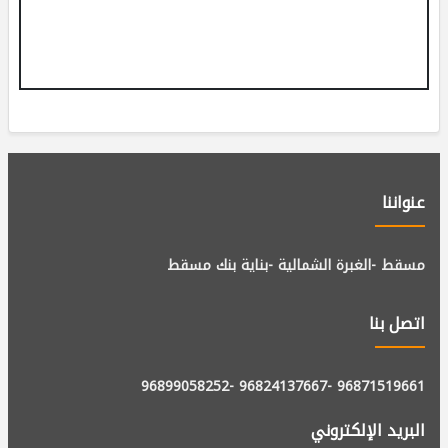
عنواننا
مسقط -الغبرة الشمالية -بناية بنك مسقط
اتصل بنا
-96899058252
-96824137667
96871519661
البريد الإلكتروني