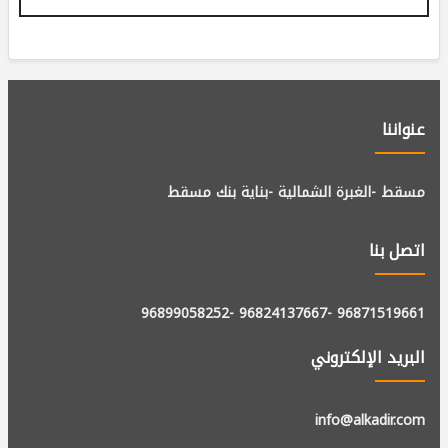
عنواننا
مسقط -الغبرة الشمالية -بناية بنك مسقط
اتصل بنا
-96899058252
-96824137667
96871519661
البريد الإلكتروني
info@alkadir.com