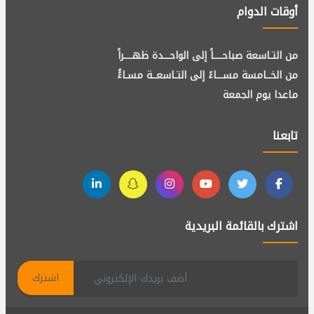
أوقات الدوام
من التـاسعة صباحــــاً إلى الواحـــدة ظهــــراً
من الخــامسة مســـاءً إلى التـاسعــة مسـاءًُ
ماعدا يوم الجمعة
تابعنا
اشترك بالقائمة البريدية
اشترك