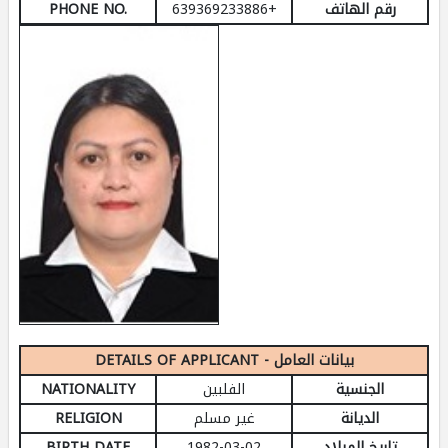
رقم الهاتف
+639369233886
PHONE NO.
DETAILS OF APPLICANT - بيانات العامل
الجنسية
الفلبين
NATIONALITY
الديانة
غير مسلم
RELIGION
تاريخ الميلاد
1982-03-02
BIRTH DATE