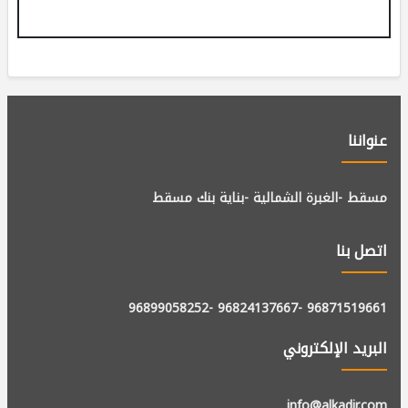
عنواننا
مسقط -الغبرة الشمالية -بناية بنك مسقط
اتصل بنا
-96899058252
-96824137667
96871519661
البريد الإلكتروني
info@alkadir.com