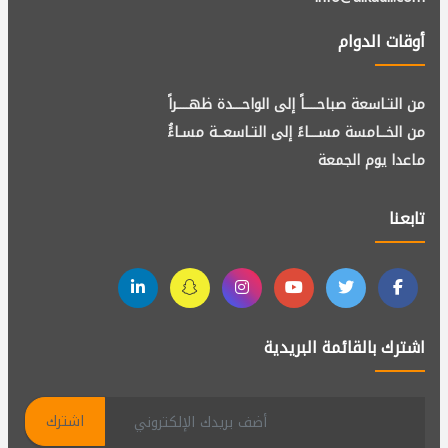
أوقات الدوام
من التـاسعة صباحــــاً إلى الواحـــدة ظهــــراً
من الخــامسة مســـاءً إلى التـاسعــة مسـاءًُ
ماعدا يوم الجمعة
تابعنا
اشترك بالقائمة البريدية
اشترك