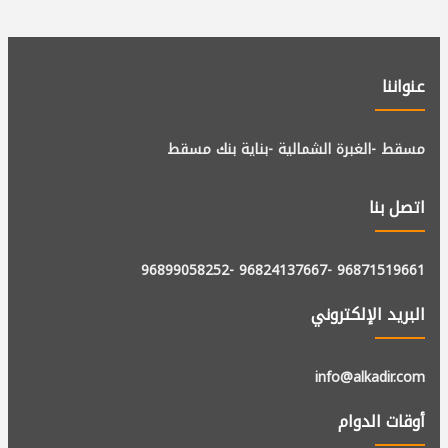
عنواننا
مسقط -الغبرة الشمالية -بناية بنك مسقط
اتصل بنا
-96899058252
-96824137667
96871519661
البريد الإلكتروني
info@alkadir.com
أوقات الدوام