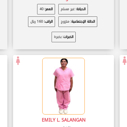
الديانة:
غير مسلم
العمر:
40
الحالة الإجتماعية:
متزوج
الراتب:
160 ريال
الخبرات:
بخبرة
EMILY L. SALANGAN