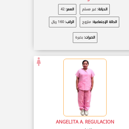
الديانة:
غير مسلم
العمر:
42
الحالة الإجتماعية:
متزوج
الراتب:
160 ريال
الخبرات:
بخبرة
ANGELITA A. REGULACION