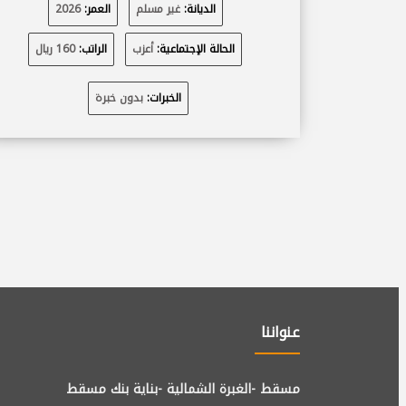
الديانة:
غير مسلم
العمر:
2026
الحالة الإجتماعية:
أعزب
الراتب:
160 ريال
الخبرات:
بدون خبرة
عنواننا
مسقط -الغبرة الشمالية -بناية بنك مسقط