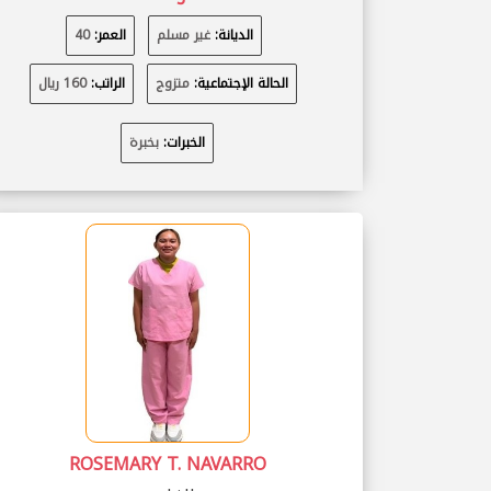
الديانة:
غير مسلم
العمر:
40
الحالة الإجتماعية:
متزوج
الراتب:
160 ريال
الخبرات:
بخبرة
ROSEMARY T. NAVARRO