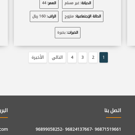
الديانة:
غير مسلم
العمر:
44
الحالة الإجتماعية:
متزوج
الراتب:
160 ريال
الخبرات:
بخبرة
1
2
3
4
التالي
الأخيرة
اتصل بنا
البر
.com
-96899058252
-96824137667
96871519661