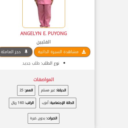
ANGELYN E. PUYONG
الفلبين
مشاهدة السيرة الذاتية
حجز العاملة
نوع الطلب:
طلب جديد
المواصفات
الديانة:
غير مسلم
العمر:
25
الحالة الإجتماعية:
أعزب
الراتب:
160 ريال
الخبرات:
بدون خبرة